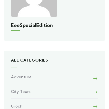
EeeSpecialEdition
ALL CATEGORIES
Adventure
City Tours
Giochi