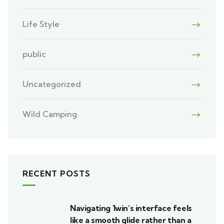
Life Style
public
Uncategorized
Wild Camping
RECENT POSTS
Navigating 1win’s interface feels
like a smooth glide rather than a