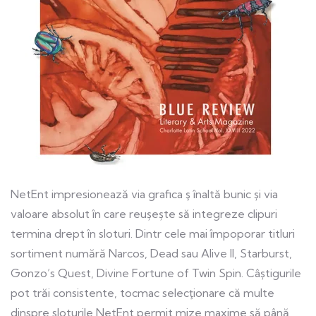
NetEnt impresionează via grafica ş înaltă bunic și via
valoare absolut în care reușește să integreze clipuri
termina drept în sloturi. Dintr cele mai împoporar titluri
sortiment numără Narcos, Dead sau Alive II, Starburst,
Gonzo’s Quest, Divine Fortune of Twin Spin. Câștigurile
pot trăi consistente, tocmac selecţionare că multe
dinspre sloturile NetEnt permit mize maxime să până