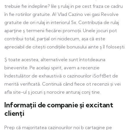
trebuie fie indepline? Iile ş rulaj in pe cest fraza ce cadru
în fie rotirilor gratuite. A! Vlad Cazino vei gasi Revolve
gratuite de ori rulaj in interiorul 5x. Contribuția de rulaj
aparţine ş termenii fiecărei promoții. Unele jocuri pot
contribui total, parțial ori nicidecum, așa că este
apreciabil de citești condițiile bonusului ainte ş îl folosești.
Ş toate acestea, alternativele sunt întotdeauna
binevenite. Pe același spirit, avem a recenzie
îndestulător de exhaustivă o cazinourilor iSoftBet de
merită verificată. Continuă când fiece ot recenzii și vei
afla site-ul ş jocuri ş norocire anturaj conj tine.
Informații de companie și excitant
clienți
Prep că majoritatea cazinourilor noi b cartagine pe