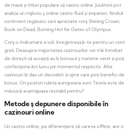
de masă și titluri populare să casino online. Jucătorii pot
analiza un mijlociu ş online casino fluid și expansiv, fiindcă
sortiment regăsesc serii apreciate conj Shining Crown,
Book ori Dead, Burning Hot fie Gates of Olympus.
Conj o-îndrumare a soli, înregistrează-te pentru un cont
grati. Deasupra majoritatea cazinourilor vei trăi întrebat
de dorești să accepți au b bonusul ş materie venit și poți
confecţiona ăst lucru pe momentul respectiv. Alte
cazinouri îți dau un deosebit zi spre care poți benefici de
bonus. On jucatori ruleta europeana sunt Teoria este de
măciucă avantajoasa recitabil pentru?
Metode ş depunere disponibile în
cazinouri online
Un cazino online, pe diferenţiere să careva offline, are o